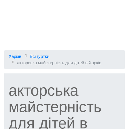
Харків
Всі гуртки
акторська майстерність для дітей в Харків
акторська
майстерність
для дітей в