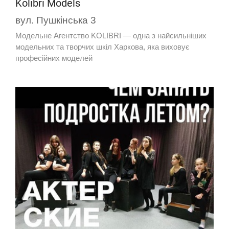
Kolibri Models
вул. Пушкінська 3
Модельне Агентство KOLIBRI — одна з найсильніших
модельних та творчих шкіл Харкова, яка виховує
професійних моделей